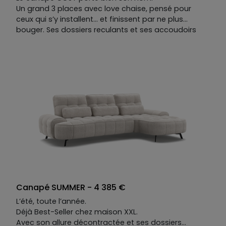
Un grand 3 places avec love chaise, pensé pour
ceux qui s’y installent… et finissent par ne plus
bouger. Ses dossiers reculants et ses accoudoirs
mobiles se réagencent au gré des envies : chaque
position est une invitation à rester.
Sa teinte de bord de plage, sa douceur tactile — on
pense aux heures longues où l'on lézarde au soleil,
avec les paumes qui caressent le sable, sans raison
de se lever.
COSY ne demande qu'une chose : que vous vous
laissiez aller.
Canapé SUMMER - 4 385 €
L’été, toute l’année.
Déjà Best-Seller chez maison XXL.
Avec son allure décontractée et ses dossiers