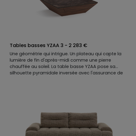
Tables basses YZAA 3 - 2 283 €
Une géométrie qui intrigue. Un plateau qui capte la
lumière de fin d'après-midi comme une pierre
chauffée au soleil. La table basse YZAA pose sa
silhouette pyramidale inversée avec l'assurance de
ce qui n'a pas besoin d'explication. En dessous, un
tiroir discret — presque secret — pour ce que l'on
garde près de soi.
Noyer et céramique façon marbre, façon pierre, ou
autre chose encore : elle se compose parmi nos
nombreuses matières et teintes, unique comme les
moments qu’elle sait créer.