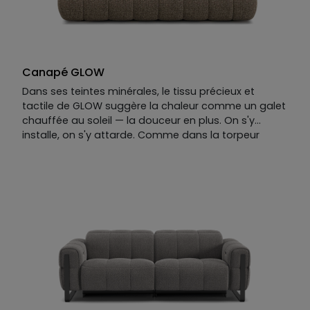
Canapé GLOW
Dans ses teintes minérales, le tissu précieux et
tactile de GLOW suggère la chaleur comme un galet
chauffée au soleil — la douceur en plus. On s'y
installe, on s'y attarde. Comme dans la torpeur
d'une fin d'après-midi sur la Riviera, on ne voit pas le
temps passer.
Le canapé droit GLOW est résolument généreux,
enveloppant, sans effort.