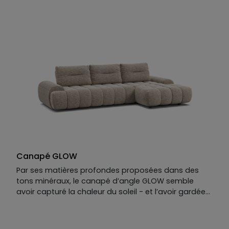
reculants, le canapé Summer cultive l’art du lâcher-
prise. Ses lignes modernes et ses matières douces
rappellent les après-midis sans fin, les siestes
ensoleillées et la lumière qui s’attarde dans le salon.
Un canapé design à l’élégance simple, pensé pour
ceux qui aiment vivre au rythme du confort. Résultat
: un plaisir haut de gamme tel qu’on en oublierait
l’hiver.
Canapé GLOW
Par ses matières profondes proposées dans des
tons minéraux, le canapé d’angle GLOW semble
avoir capturé la chaleur du soleil - et l’avoir gardée
pour vous. Avec sa chaise longue intégrée, il va plus
loin : il vous tend les bras, vous invite à vous allonger
dans ses courbes douces.