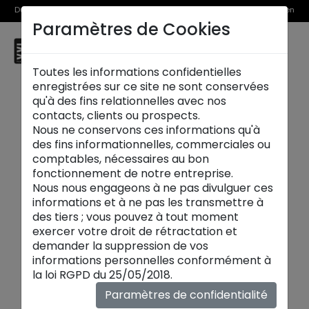
Du 1er au 31 août, découvrez >> nos Offres Spéciales et l’Offre Reprise en
Paramètres de Cookies
magasin
☰
Brive la Gaillarde
Toutes les informations confidentielles
enregistrées sur ce site ne sont conservées
qu'à des fins relationnelles avec nos
contacts, clients ou prospects.
Nous ne conservons ces informations qu'à
des fins informationnelles, commerciales ou
comptables, nécessaires au bon
fonctionnement de notre entreprise.
Nous nous engageons à ne pas divulguer ces
informations et à ne pas les transmettre à
des tiers ; vous pouvez à tout moment
exercer votre droit de rétractation et
demander la suppression de vos
informations personnelles conformément à
Nouveautés
la loi RGPD du 25/05/2018.
Chaque saison, découvrez les nouvelles
Paramètres de confidentialité
collections
maison XXL
:
canapés
,
tables
,