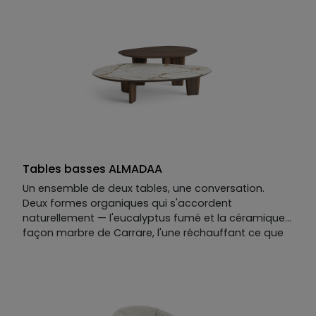
La torpeur d'une fin d'après-midi sur la Riviera —
sans quitter le salon.
Tables basses ALMADAA
Un ensemble de deux tables, une conversation.
Deux formes organiques qui s'accordent
naturellement — l'eucalyptus fumé et la céramique
façon marbre de Carrare, l'une réchauffant ce que
l'autre minéralise.
On y lit la Riviera : ses falaises rocheuses et veinées,
et ces pins qui s'y accrochent contre toute attente,
déployant une ombre douce sur la roche.
La table basse ALMADAA joue le contraste et