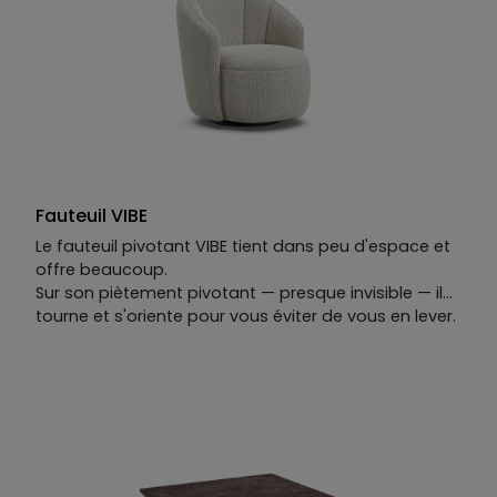
l'évidence à la fois.
Fauteuil VIBE
Le fauteuil pivotant VIBE tient dans peu d'espace et
offre beaucoup.
Sur son piètement pivotant — presque invisible — il
tourne et s'oriente pour vous éviter de vous en lever.
Ses lignes rappellent celles d'un coquillage :
organiques, simples, justes.
On s'y installe. On s'y appuie. On le caresse comme
le sable chaud sous la main, et on ne peut
s'empêcher d'y revenir.