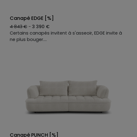
Canapé EDGE [%]
4 843 €
-
3 390 €
Certains canapés invitent à s'asseoir, EDGE invite à
ne plus bouger.
Une teinte minérale et un capitonnage léger qui
rappelle le rebondi des galets chauffés au soleil. On
s'y installe et soudain son moelleux nous enveloppe :
la plage peut attendre.
Deux relax électriques, deux têtières ajustables.
Chaque position est la bonne.
Le canapé droit 3 places EDGE se décline selon vos
envies : tissus, coloris, dimensions. Une seule
constante : le confort sans égal.
Canapé PUNCH [%]